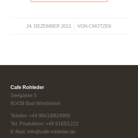
/
24. DEZEMBER 2013
VON
CMOTZEK
Cafe Rohleder
Seegasse 5
91438 Bad Windsheim
Telefon: +49 9841/6824900
Tel. Produktion: +49 9165/1222
E-Mail: info@cafe-rohleder.de