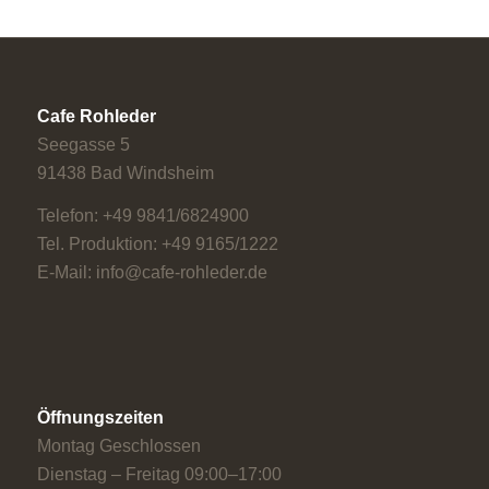
Cafe Rohleder
Seegasse 5
91438 Bad Windsheim
Telefon: +49 9841/6824900
Tel. Produktion: +49 9165/1222
E-Mail: info@cafe-rohleder.de
Öffnungszeiten
Montag Geschlossen
Dienstag – Freitag 09:00–17:00